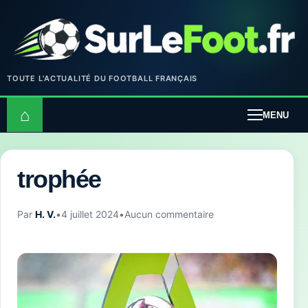
TOUTE L’ACTUALITÉ DU FOOTBALL FRANÇAIS
⌂
MENU
trophée
Par
H. V.
•
4 juillet 2024
•
Aucun commentaire