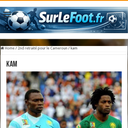
Home
/
2nd retraité pour le Cameroun
/
kam
kam