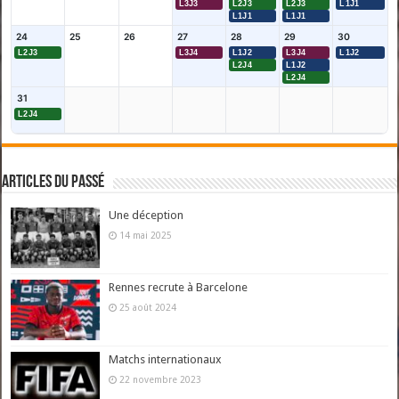
L3J3
L2J3
L2J3
L1J1
L1J1
L1J1
24
25
26
27
28
29
30
L2J3
L3J4
L1J2
L3J4
L1J2
L2J4
L1J2
L2J4
31
L2J4
Articles du passé
Une déception
14 mai 2025
Rennes recrute à Barcelone
25 août 2024
Matchs internationaux
22 novembre 2023