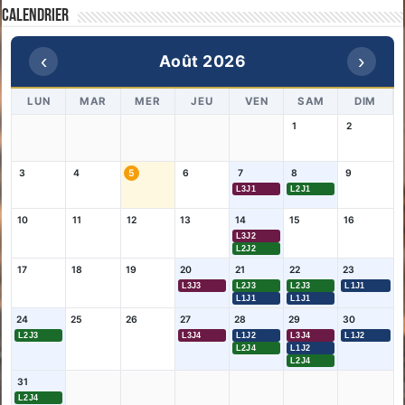
Calendrier
‹
›
Août 2026
LUN
MAR
MER
JEU
VEN
SAM
DIM
1
2
3
4
5
6
7
8
9
L3J1
L2J1
10
11
12
13
14
15
16
L3J2
L2J2
17
18
19
20
21
22
23
L3J3
L2J3
L2J3
L1J1
L1J1
L1J1
24
25
26
27
28
29
30
L2J3
L3J4
L1J2
L3J4
L1J2
L2J4
L1J2
L2J4
31
L2J4