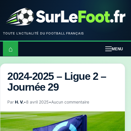
TOUTE L’ACTUALITÉ DU FOOTBALL FRANÇAIS
⌂
MENU
2024-2025 – Ligue 2 –
Journée 29
Par
H. V.
•
8 avril 2025
•
Aucun commentaire