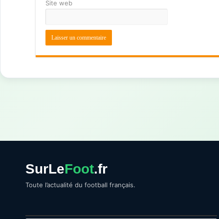
Site web
SurLe
Foot
.fr
Toute l’actualité du football français.