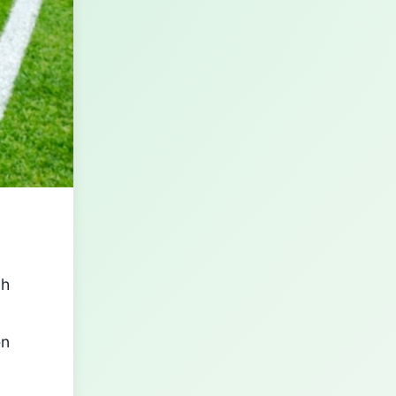
ch
en