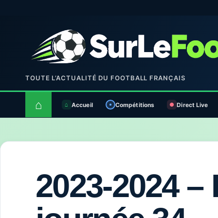
TOUTE L’ACTUALITÉ DU FOOTBALL FRANÇAIS
⌂
Accueil
Compétitions
Direct Live
2023-2024 – 