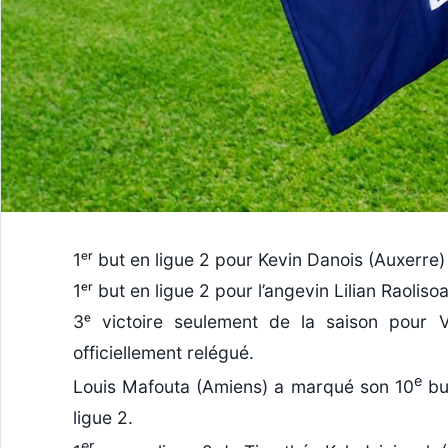
1ᵉʳ but en ligue 2 pour Kevin Danois (Auxerre)
1ᵉʳ but en ligue 2 pour l’angevin Lilian Raoliso
3ᵉ victoire seulement de la saison pour 
officiellement relégué.
e
Louis Mafouta (Amiens) a marqué son 10
but
ligue 2.
er