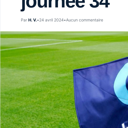
journée 34
Par
H. V.
•
24 avril 2024
•
Aucun commentaire