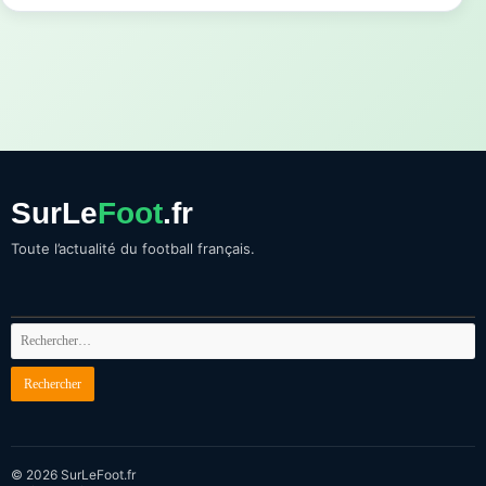
SurLe
Foot
.fr
Toute l’actualité du football français.
© 2026 SurLeFoot.fr