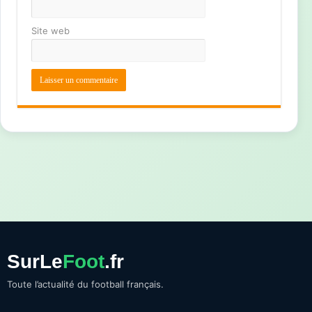
Site web
SurLe
Foot
.fr
Toute l’actualité du football français.