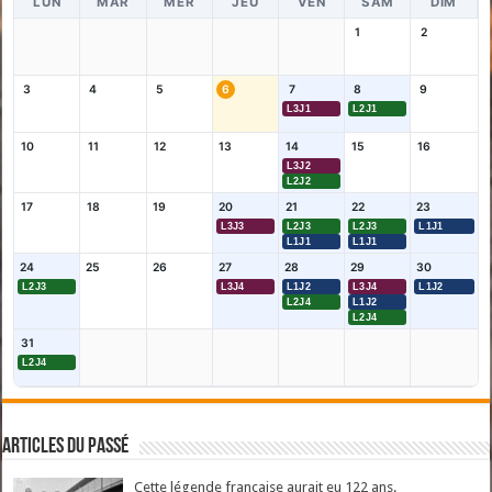
LUN
MAR
MER
JEU
VEN
SAM
DIM
1
2
3
4
5
6
7
8
9
L3J1
L2J1
10
11
12
13
14
15
16
L3J2
L2J2
17
18
19
20
21
22
23
L3J3
L2J3
L2J3
L1J1
L1J1
L1J1
24
25
26
27
28
29
30
L2J3
L3J4
L1J2
L3J4
L1J2
L2J4
L1J2
L2J4
31
L2J4
Articles du passé
Cette légende française aurait eu 122 ans.