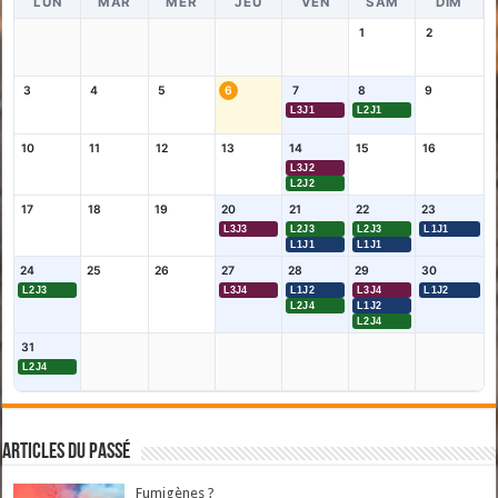
LUN
MAR
MER
JEU
VEN
SAM
DIM
1
2
3
4
5
6
7
8
9
L3J1
L2J1
10
11
12
13
14
15
16
L3J2
L2J2
17
18
19
20
21
22
23
L3J3
L2J3
L2J3
L1J1
L1J1
L1J1
24
25
26
27
28
29
30
L2J3
L3J4
L1J2
L3J4
L1J2
L2J4
L1J2
L2J4
31
L2J4
Articles du passé
Fumigènes ?