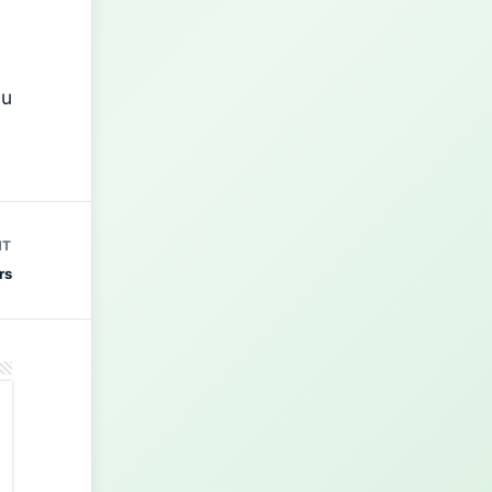
du
NT
rs