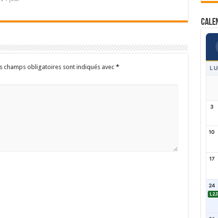
Cale
s champs obligatoires sont indiqués avec
*
LU
3
10
17
24
L2J