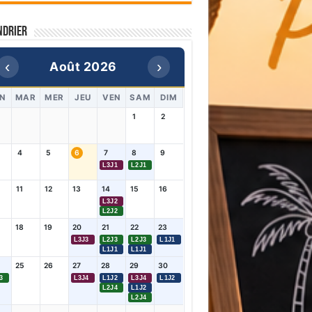
ndrier
‹
›
Août 2026
N
MAR
MER
JEU
VEN
SAM
DIM
1
2
4
5
6
7
8
9
L3J1
L2J1
11
12
13
14
15
16
L3J2
L2J2
18
19
20
21
22
23
L3J3
L2J3
L2J3
L1J1
L1J1
L1J1
25
26
27
28
29
30
3
L3J4
L1J2
L3J4
L1J2
L2J4
L1J2
L2J4