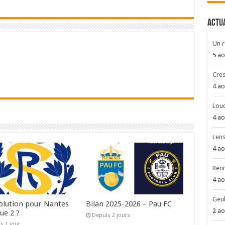
ACTU
Un r
5 ao
Cres
4 ao
Louc
4 ao
Len
4 ao
Renn
4 ao
Geub
olution pour Nantes
Bilan 2025-2026 – Pau FC
2 ao
ue 2 ?
Depuis 2 jours
s 1 jour