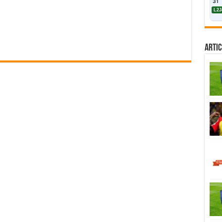
31
L2J
Artic