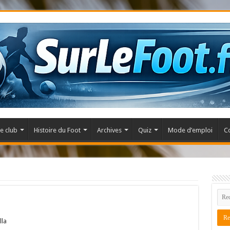
e club
Histoire du Foot
Archives
Quiz
Mode d’emploi
C
lla