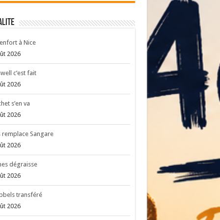
ALITE
enfort à Nice
ût 2026
well c’est fait
ût 2026
het s’en va
ût 2026
s remplace Sangare
ût 2026
es dégraisse
ût 2026
bels transféré
ût 2026