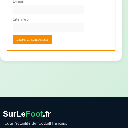
E-mail
Site web
SurLe
Foot
.fr
Toute l’actualité du football français.