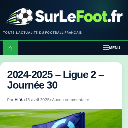
TOUTE L’ACTUALITÉ DU FOOTBALL FRANÇAIS
⌂
MENU
2024-2025 – Ligue 2 –
Journée 30
Par
H. V.
•
15 avril 2025
•
Aucun commentaire