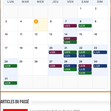
LUN
MAR
MER
JEU
VEN
SAM
DIM
1
2
3
4
5
6
7
8
9
L3J1
L2J1
10
11
12
13
14
15
16
L3J2
L2J2
17
18
19
20
21
22
23
L3J3
L2J3
L2J3
L1J1
L1J1
L1J1
24
25
26
27
28
29
30
L2J3
L3J4
L1J2
L3J4
L1J2
L2J4
L1J2
L2J4
31
L2J4
Articles du passé