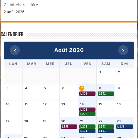
Geubbels transféré
2 août 2026
Calendrier
‹
›
Août 2026
LUN
MAR
MER
JEU
VEN
SAM
DIM
1
2
3
4
5
6
7
8
9
L3J1
L2J1
10
11
12
13
14
15
16
L3J2
L2J2
17
18
19
20
21
22
23
L3J3
L2J3
L2J3
L1J1
L1J1
L1J1