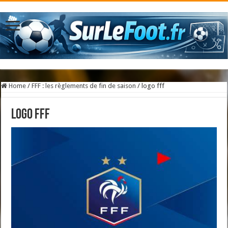
Home
/
FFF : les règlements de fin de saison
/
logo fff
logo fff