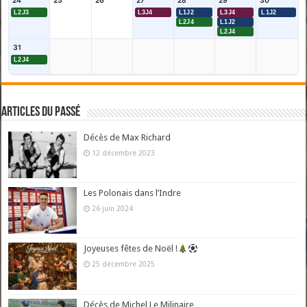
24
25
26
27
28
29
30
L2J3
L3J4
L1J2
L3J4
L1J2
L2J4
L1J2
L2J4
31
L2J4
Articles du passé
Décès de Max Richard
12 décembre 2023
Les Polonais dans l’Indre
26 juin 2024
Joyeuses fêtes de Noël !
25 décembre 2025
Décès de Michel Le Milinaire