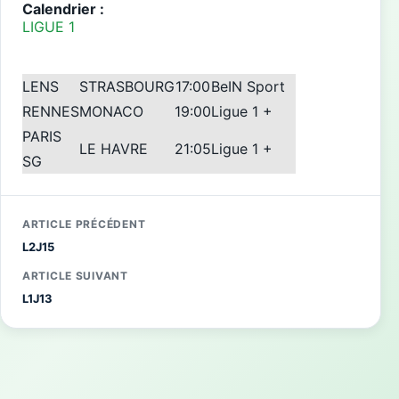
Calendrier :
LIGUE 1
LENS
STRASBOURG
17:00
BeIN Sport
RENNES
MONACO
19:00
Ligue 1 +
PARIS
LE HAVRE
21:05
Ligue 1 +
SG
ARTICLE PRÉCÉDENT
L2J15
ARTICLE SUIVANT
L1J13