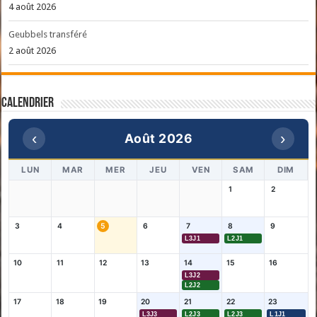
4 août 2026
Geubbels transféré
2 août 2026
Calendrier
‹
›
Août 2026
LUN
MAR
MER
JEU
VEN
SAM
DIM
1
2
3
4
5
6
7
8
9
L3J1
L2J1
10
11
12
13
14
15
16
L3J2
L2J2
17
18
19
20
21
22
23
L3J3
L2J3
L2J3
L1J1