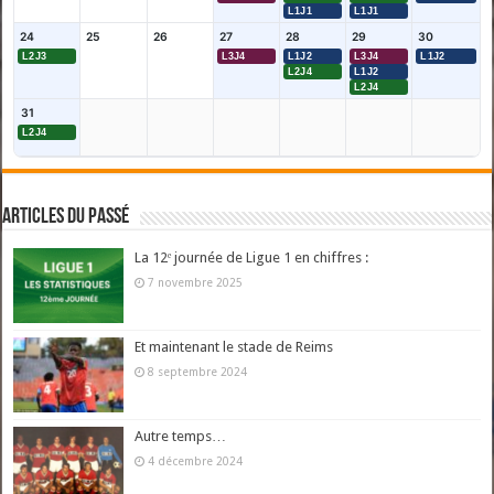
L1J1
L1J1
24
25
26
27
28
29
30
L2J3
L3J4
L1J2
L3J4
L1J2
L2J4
L1J2
L2J4
31
L2J4
Articles du passé
La 12ᵉ journée de Ligue 1 en chiffres :
7 novembre 2025
Et maintenant le stade de Reims
8 septembre 2024
Autre temps…
4 décembre 2024