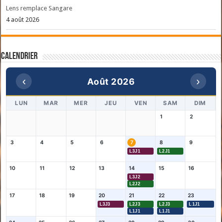
Lens remplace Sangare
4 août 2026
Calendrier
‹
›
Août 2026
LUN
MAR
MER
JEU
VEN
SAM
DIM
1
2
3
4
5
6
7
8
9
L3J1
L2J1
10
11
12
13
14
15
16
L3J2
L2J2
17
18
19
20
21
22
23
L3J3
L2J3
L2J3
L1J1
L1J1
L1J1