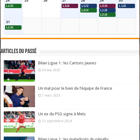
24
25
26
27
28
29
30
L2J3
L3J4
L1J2
L3J4
L1J2
L2J4
L1J2
L2J4
31
L2J4
Articles du passé
Bilan Ligue 1 : les Cartons Jaunes
24 mai 2025
Un mal pour le bien de l’équipe de France
7 mars 2025
Un ex du PSG signe à Metz
13 septembre 2024
Bilan Ligue 2 : les maladroits du pénalty