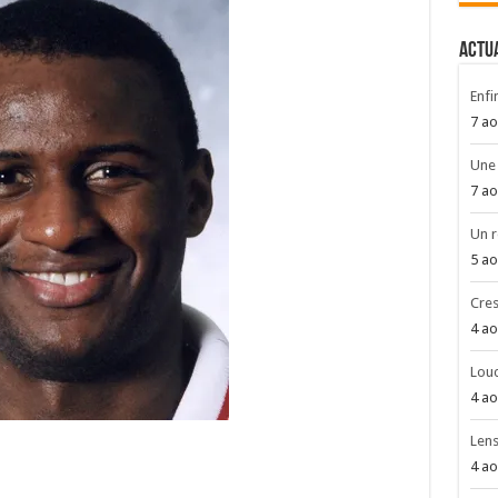
ACTU
Enfin
7 ao
Une 
7 ao
Un r
5 ao
Cres
4 ao
Louc
4 ao
Len
4 ao