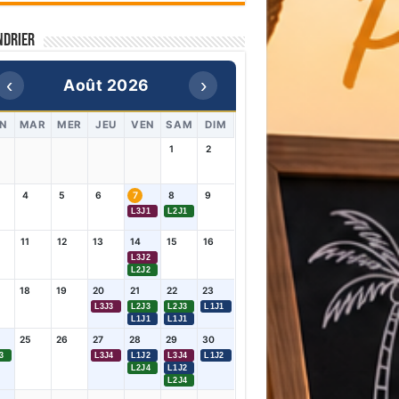
ndrier
‹
›
Août 2026
N
MAR
MER
JEU
VEN
SAM
DIM
1
2
4
5
6
7
8
9
L3J1
L2J1
11
12
13
14
15
16
L3J2
L2J2
18
19
20
21
22
23
L3J3
L2J3
L2J3
L1J1
L1J1
L1J1
25
26
27
28
29
30
3
L3J4
L1J2
L3J4
L1J2
L2J4
L1J2
L2J4