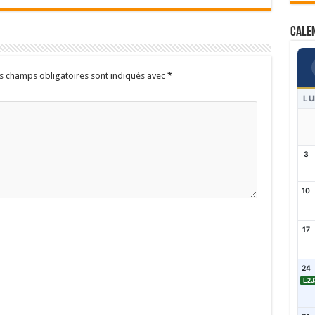
Cale
s champs obligatoires sont indiqués avec
*
LU
3
10
17
24
L2J