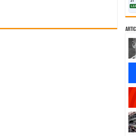
31
L2J
Artic