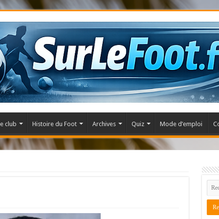
e club
Histoire du Foot
Archives
Quiz
Mode d’emploi
C