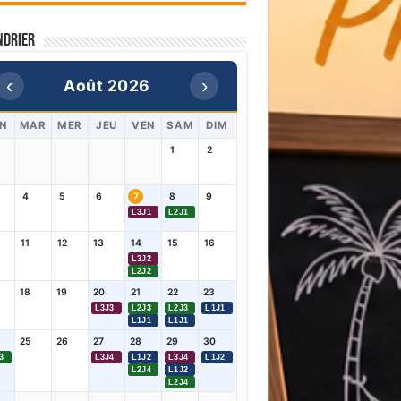
ndrier
‹
›
Août 2026
N
MAR
MER
JEU
VEN
SAM
DIM
1
2
4
5
6
7
8
9
L3J1
L2J1
11
12
13
14
15
16
L3J2
L2J2
18
19
20
21
22
23
L3J3
L2J3
L2J3
L1J1
L1J1
L1J1
25
26
27
28
29
30
3
L3J4
L1J2
L3J4
L1J2
L2J4
L1J2
L2J4