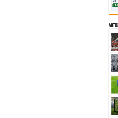
31
L2J
Artic