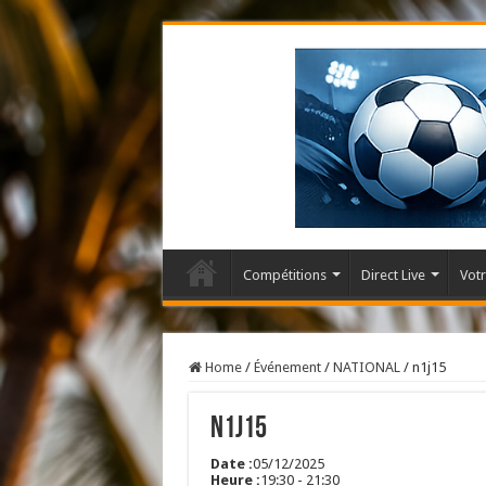
Compétitions
Direct Live
Votr
Home
/
Événement
/
NATIONAL
/
n1j15
n1j15
Date :
05/12/2025
Heure :
19:30
-
21:30