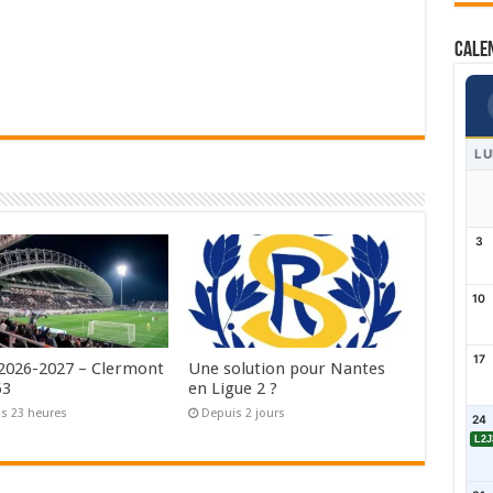
Cale
LU
3
10
17
 2026-2027 – Clermont
Une solution pour Nantes
63
en Ligue 2 ?
s 23 heures
Depuis 2 jours
24
L2J