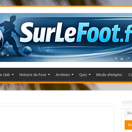
e club
Histoire du Foot
Archives
Quiz
Mode d’emploi
C