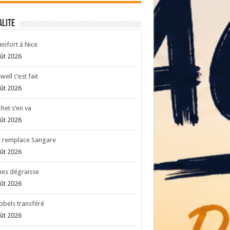
ALITE
enfort à Nice
ût 2026
well c’est fait
ût 2026
het s’en va
ût 2026
s remplace Sangare
ût 2026
es dégraisse
ût 2026
bels transféré
ût 2026