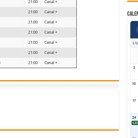
21:00
Canal +
21:00
Canal +
Cale
21:00
Canal +
21:00
Canal +
21:00
Canal +
LU
21:00
Canal +
B
21:00
Canal +
3
10
17
24
L2J