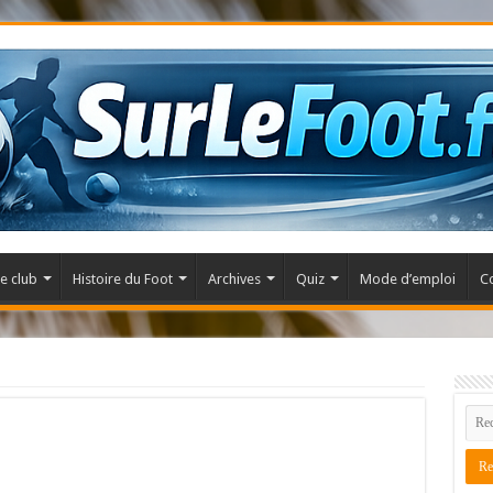
e club
Histoire du Foot
Archives
Quiz
Mode d’emploi
C