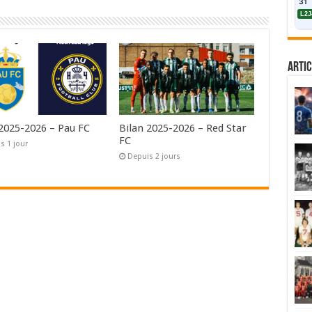
31
L2J
Artic
 2025-2026 – Pau FC
Bilan 2025-2026 – Red Star
FC
s 1 jour
Depuis 2 jours