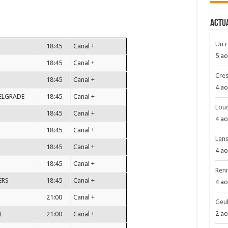
ACTU
Un r
18:45
Canal +
5 ao
18:45
Canal +
Cres
18:45
Canal +
4 ao
ELGRADE
18:45
Canal +
Louc
18:45
Canal +
4 ao
18:45
Canal +
Len
18:45
Canal +
4 ao
18:45
Canal +
Renn
ERS
18:45
Canal +
4 ao
21:00
Canal +
Geub
2 ao
E
21:00
Canal +