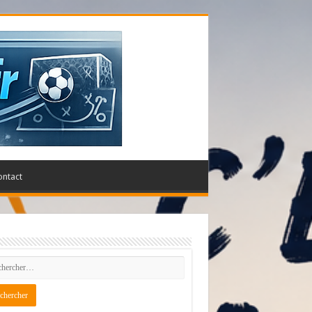
ontact