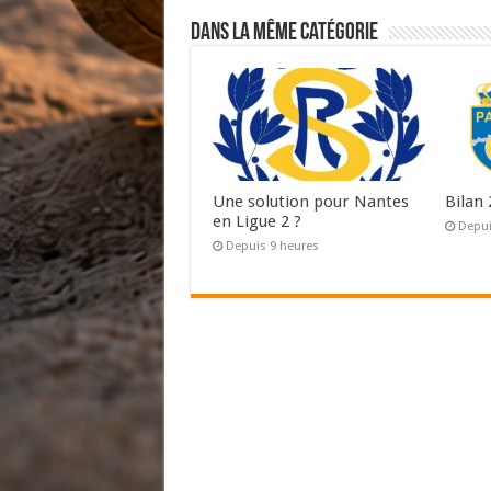
Dans la même catégorie
Une solution pour Nantes
Bilan
en Ligue 2 ?
Depui
Depuis 9 heures