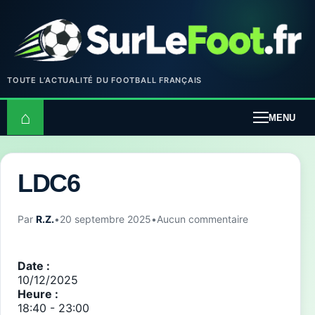
TOUTE L’ACTUALITÉ DU FOOTBALL FRANÇAIS
⌂
MENU
LDC6
Par
R.Z.
•
20 septembre 2025
•
Aucun commentaire
Date :
10/12/2025
Heure :
18:40
-
23:00