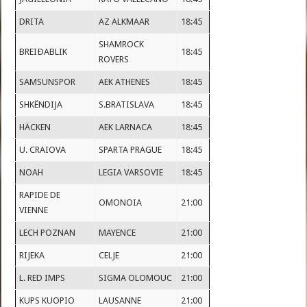
DRITA
AZ ALKMAAR
18:45
SHAMROCK
BREIÐABLIK
18:45
ROVERS
SAMSUNSPOR
AEK ATHENES
18:45
SHKËNDIJA
S.BRATISLAVA
18:45
HÄCKEN
AEK LARNACA
18:45
U. CRAIOVA
SPARTA PRAGUE
18:45
NOAH
LEGIA VARSOVIE
18:45
RAPIDE DE
OMONOIA
21:00
VIENNE
LECH POZNAN
MAYENCE
21:00
RIJEKA
CELJE
21:00
L. RED IMPS
SIGMA OLOMOUC
21:00
KUPS KUOPIO
LAUSANNE
21:00