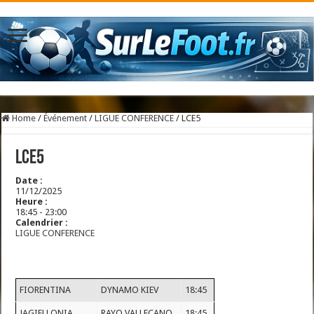
Home
/
Événement
/
LIGUE CONFERENCE
/
LCE5
LCE5
Date :
11/12/2025
Heure :
18:45
-
23:00
Calendrier :
LIGUE CONFERENCE
FIORENTINA
DYNAMO KIEV
18:45
JAGIELLONIA
RAYO VALLECANO
18:45