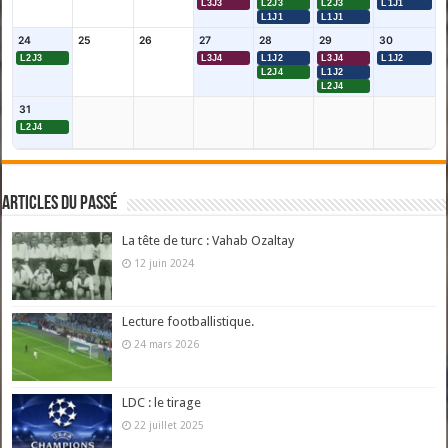
L3J3
L2J3
L2J3
L1J1
L1J1
L1J1
24
25
26
27
28
29
30
L2J3
L3J4
L1J2
L3J4
L1J2
L2J4
L1J2
L2J4
31
L2J4
Articles du passé
La tête de turc : Vahab Ozaltay
12 juin 2024
Lecture footballistique.
24 mars 2026
LDC : le tirage
22 juillet 2025