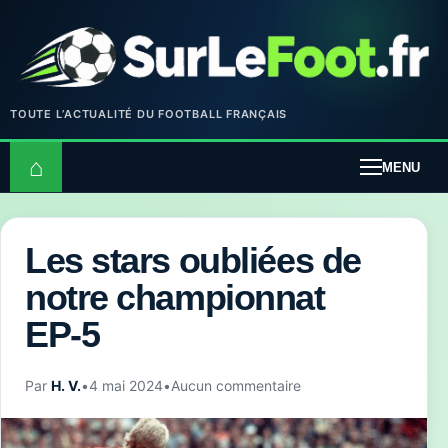
TOUTE L’ACTUALITÉ DU FOOTBALL FRANÇAIS
⌂
MENU
Les stars oubliées de
notre championnat
EP-5
Par
H. V.
•
4 mai 2024
•
Aucun commentaire