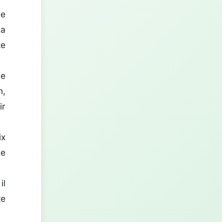
ne
la
te
ne
n,
ir
ix
ne
il
te