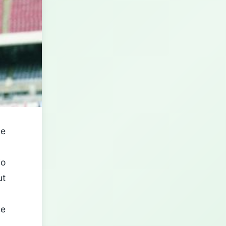
de
io
ut
se