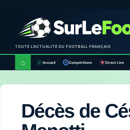
TOUTE L’ACTUALITÉ DU FOOTBALL FRANÇAIS
⌂
Accueil
Compétitions
Direct Live
Décès de Cé