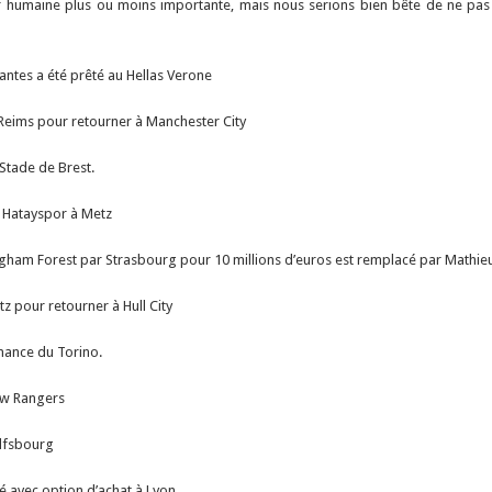
ur humaine plus ou moins importante, mais nous serions bien bête de ne pas n
antes a été prêté au Hellas Verone
Reims pour retourner à Manchester City
 Stade de Brest.
r Hatayspor à Metz
ngham Forest par Strasbourg pour 10 millions d’euros est remplacé par Mathie
z pour retourner à Hull City
nance du Torino.
ow Rangers
olfsbourg
 avec option d’achat à Lyon