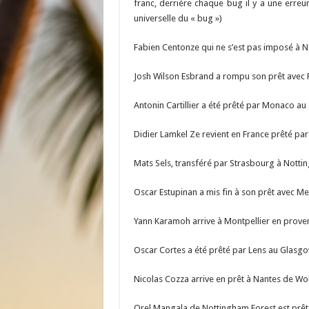
franc, derrière chaque bug il y a une erre
universelle du « bug »)
Fabien Centonze qui ne s’est pas imposé à N
Josh Wilson Esbrand a rompu son prêt avec 
Antonin Cartillier a été prêté par Monaco au
Didier Lamkel Ze revient en France prêté pa
Mats Sels, transféré par Strasbourg à Notti
Oscar Estupinan a mis fin à son prêt avec Met
Yann Karamoh arrive à Montpellier en prove
Oscar Cortes a été prêté par Lens au Glasg
Nicolas Cozza arrive en prêt à Nantes de W
Orel Mangala de Nottingham Forest est prêté