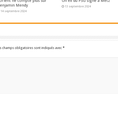
orient ne compte plus sur
Un ex du PSG signe à Metz
enjamin Mendy
13 septembre 2024
14 septembre 2024
s champs obligatoires sont indiqués avec
*