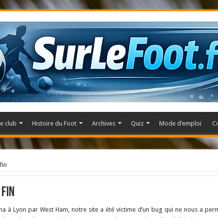
e club
Histoire du Foot
Archives
Quiz
Mode d’emploi
C
fin
 fin
ma à Lyon par West Ham, notre site a été victime d’un bug qui ne nous a per