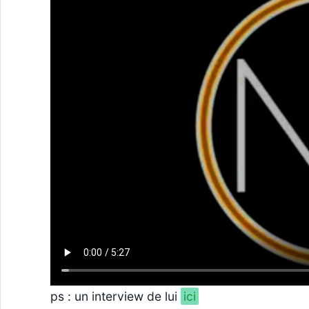
ps : un interview de lui
ici