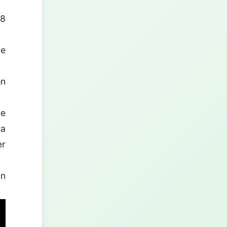
28
de
on
ve
sa
er
un