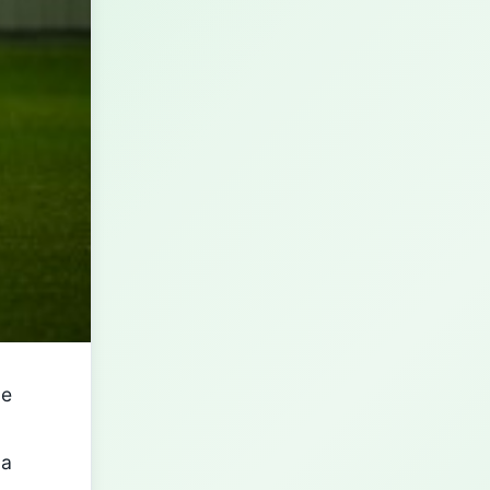
de
 a