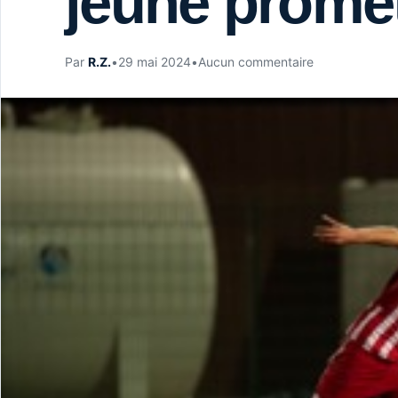
jeune promet
Par
R.Z.
•
29 mai 2024
•
Aucun commentaire