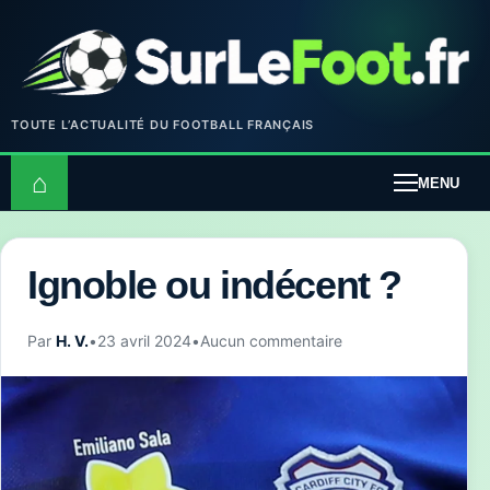
TOUTE L’ACTUALITÉ DU FOOTBALL FRANÇAIS
⌂
MENU
Ignoble ou indécent ?
Par
H. V.
•
23 avril 2024
•
Aucun commentaire