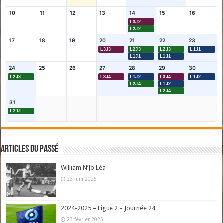
10
11
12
13
14
15
16
L3J2
L2J2
17
18
19
20
21
22
23
L3J3
L2J3
L2J3
L1J1
L1J1
L1J1
24
25
26
27
28
29
30
L2J3
L3J4
L1J2
L3J4
L1J2
L2J4
L1J2
L2J4
31
L2J4
Articles du passé
William N’Jo Léa
23 juin 2025
2024-2025 – Ligue 2 – Journée 24
23 février 2025