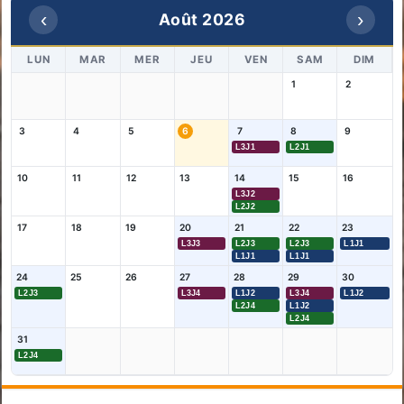
‹
›
Août 2026
LUN
MAR
MER
JEU
VEN
SAM
DIM
1
2
3
4
5
6
7
8
9
L3J1
L2J1
10
11
12
13
14
15
16
L3J2
L2J2
17
18
19
20
21
22
23
L3J3
L2J3
L2J3
L1J1
L1J1
L1J1
24
25
26
27
28
29
30
L2J3
L3J4
L1J2
L3J4
L1J2
L2J4
L1J2
L2J4
31
L2J4