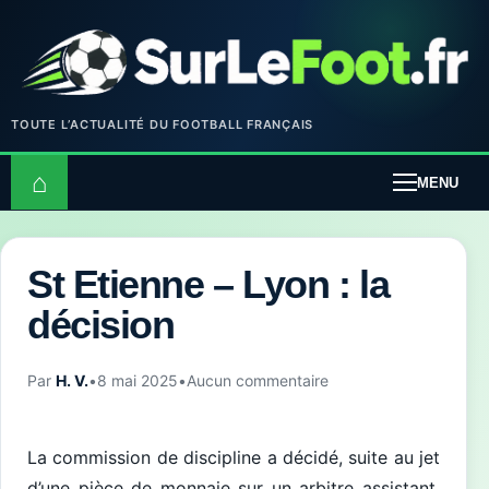
TOUTE L’ACTUALITÉ DU FOOTBALL FRANÇAIS
⌂
MENU
St Etienne – Lyon : la
décision
Par
H. V.
•
8 mai 2025
•
Aucun commentaire
La commission de discipline a décidé, suite au jet
d’une pièce de monnaie sur un arbitre assistant,