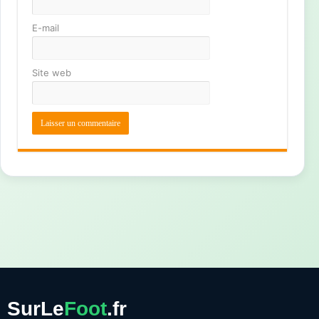
E-mail
Site web
SurLe
Foot
.fr