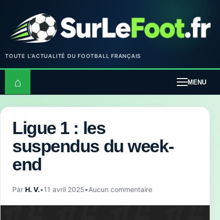
TOUTE L’ACTUALITÉ DU FOOTBALL FRANÇAIS
⌂
MENU
Ligue 1 : les
suspendus du week-
end
Par
H. V.
•
11 avril 2025
•
Aucun commentaire