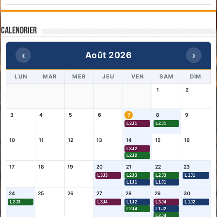
Calendrier
‹
›
Août 2026
LUN
MAR
MER
JEU
VEN
SAM
DIM
1
2
3
4
5
6
7
8
9
L3J1
L2J1
10
11
12
13
14
15
16
L3J2
L2J2
17
18
19
20
21
22
23
L3J3
L2J3
L2J3
L1J1
L1J1
L1J1
24
25
26
27
28
29
30
L2J3
L3J4
L1J2
L3J4
L1J2
L2J4
L1J2
L2J4