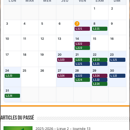
LUN
MAR
MER
JEU
VEN
SAM
DIM
1
2
3
4
5
6
7
8
9
L3J1
L2J1
10
11
12
13
14
15
16
L3J2
L2J2
17
18
19
20
21
22
23
L3J3
L2J3
L2J3
L1J1
L1J1
L1J1
24
25
26
27
28
29
30
L2J3
L3J4
L1J2
L3J4
L1J2
L2J4
L1J2
L2J4
31
L2J4
Articles du passé
2025-2026 – Ligue 2 – Journée 13