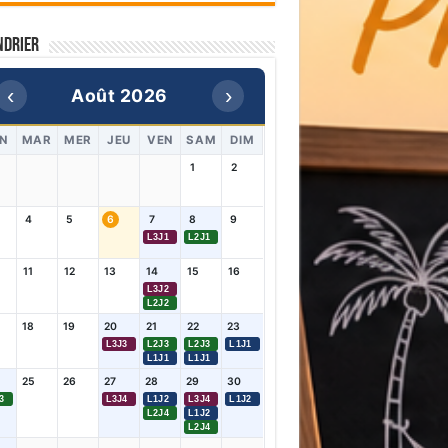
ndrier
‹
›
Août 2026
N
MAR
MER
JEU
VEN
SAM
DIM
1
2
4
5
6
7
8
9
L3J1
L2J1
11
12
13
14
15
16
L3J2
L2J2
18
19
20
21
22
23
L3J3
L2J3
L2J3
L1J1
L1J1
L1J1
25
26
27
28
29
30
3
L3J4
L1J2
L3J4
L1J2
L2J4
L1J2
L2J4