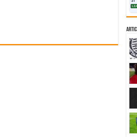
31
L2J
Artic