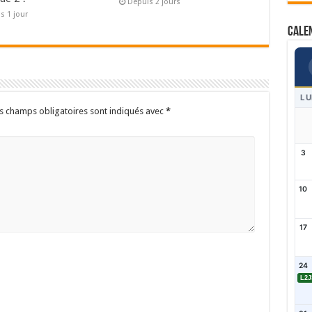
Depuis 2 jours
s 1 jour
Cale
LU
s champs obligatoires sont indiqués avec
*
3
10
17
24
L2J