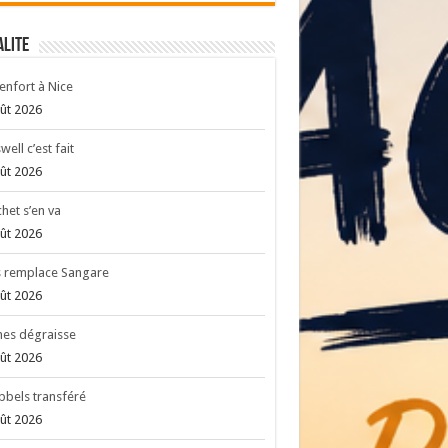
ALITE
enfort à Nice
ût 2026
well c’est fait
ût 2026
het s’en va
ût 2026
s remplace Sangare
ût 2026
es dégraisse
ût 2026
bels transféré
ût 2026