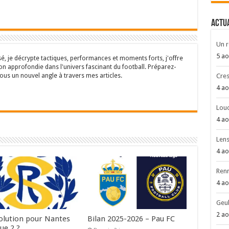
ACTU
Un r
5 ao
sé, je décrypte tactiques, performances et moments forts, j'offre
n approfondie dans l'univers fascinant du football. Préparez-
ous un nouvel angle à travers mes articles.
Cres
4 ao
Louc
4 ao
Len
4 ao
Renn
4 ao
Geub
2 ao
olution pour Nantes
Bilan 2025-2026 – Pau FC
ue 2 ?