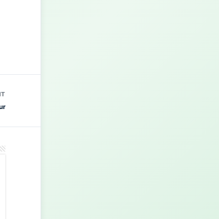
NT
ur