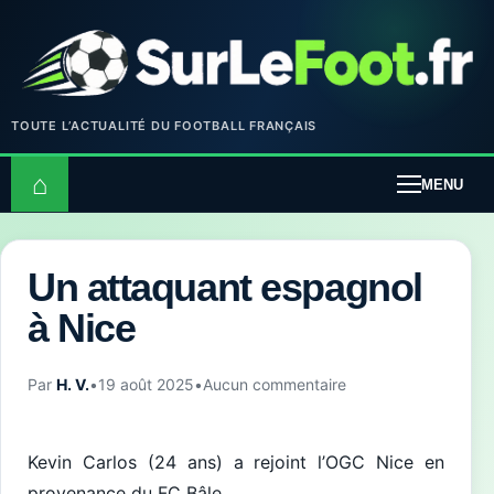
TOUTE L’ACTUALITÉ DU FOOTBALL FRANÇAIS
⌂
MENU
Un attaquant espagnol
à Nice
Par
H. V.
•
19 août 2025
•
Aucun commentaire
Kevin Carlos (24 ans) a rejoint l’OGC Nice en
provenance du FC Bâle.