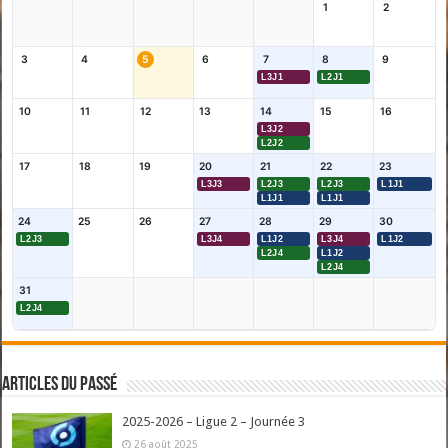
1
2
3
4
5
6
7
8
9
L3J1
L2J1
10
11
12
13
14
15
16
L3J2
L2J2
17
18
19
20
21
22
23
L3J3
L2J3
L2J3
L1J1
L1J1
L1J1
24
25
26
27
28
29
30
L2J3
L3J4
L1J2
L3J4
L1J2
L2J4
L1J2
L2J4
31
L2J4
Articles du passé
2025-2026 – Ligue 2 – Journée 3
26 août 2025