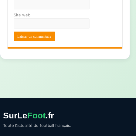
Site web
SurLe
Foot
.fr
Toute l’actualité du football français.