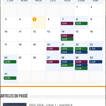
LUN
MAR
MER
JEU
VEN
SAM
DIM
1
2
3
4
5
6
7
8
9
L3J1
L2J1
10
11
12
13
14
15
16
L3J2
L2J2
17
18
19
20
21
22
23
L3J3
L2J3
L2J3
L1J1
L1J1
L1J1
24
25
26
27
28
29
30
L2J3
L3J4
L1J2
L3J4
L1J2
L2J4
L1J2
L2J4
31
L2J4
Articles du passé
2023-2024 – Ligue 1 – Journée 6