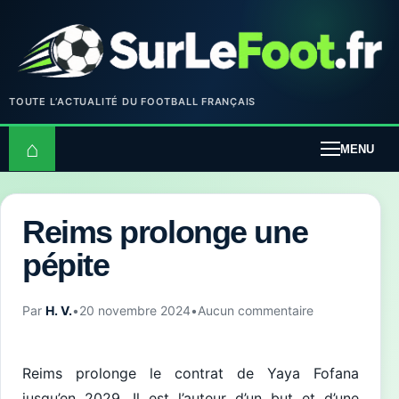
TOUTE L’ACTUALITÉ DU FOOTBALL FRANÇAIS
⌂
MENU
Reims prolonge une
pépite
Par
H. V.
•
20 novembre 2024
•
Aucun commentaire
Reims prolonge le contrat de Yaya Fofana
jusqu’en 2029. Il est l’auteur d’un but et d’une