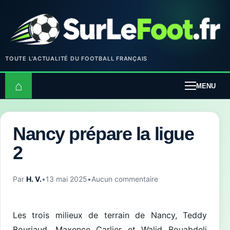
TOUTE L’ACTUALITÉ DU FOOTBALL FRANÇAIS
⌂
MENU
Nancy prépare la ligue
2
Par
H. V.
•
13 mai 2025
•
Aucun commentaire
Les trois milieux de terrain de Nancy, Teddy
Bouriaud, Maxence Carlier et Walid Bouabdeli