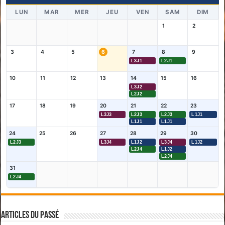
LUN
MAR
MER
JEU
VEN
SAM
DIM
1
2
3
4
5
6
7
8
9
L3J1
L2J1
10
11
12
13
14
15
16
L3J2
L2J2
17
18
19
20
21
22
23
L3J3
L2J3
L2J3
L1J1
L1J1
L1J1
24
25
26
27
28
29
30
L2J3
L3J4
L1J2
L3J4
L1J2
L2J4
L1J2
L2J4
31
L2J4
Articles du passé