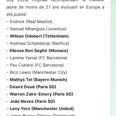
jeune de moins de 21 ans évoluant en Europe a
été publié :
– Endrick (Real Madrid)
– Samuel Mbangula (Juventus)
–
Wilson Odobert (Tottenham)
– Andreas Schjelderup (Benfica)
–
Eliesse Ben Seghir (Monaco)
– Lamine Yamal (FC Barcelone)
– Pau Cubarsi (FC Barcelone)
– Rico Lewis (Manchester City)
–
Mathys Tel (Bayern Munich)
–
Désiré Doué (Paris SG)
–
Warren Zaïre-Emery (Paris SG)
–
João Neves (Paris SG)
–
Leny Yoro (Manchester United)
– Jamie Bynoe-Gittens (Dortmund)