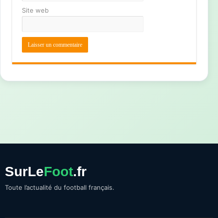
Site web
SurLe
Foot
.fr
Toute l’actualité du football français.