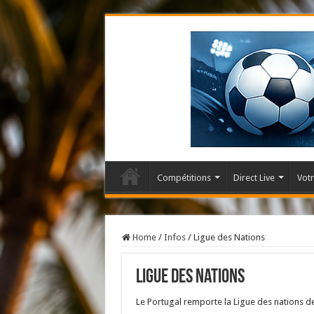
Compétitions
Direct Live
Votr
Home
/
Infos
/
Ligue des Nations
Ligue des Nations
Le Portugal remporte la Ligue des nations de