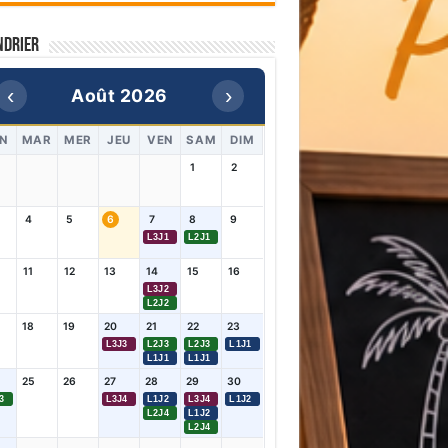
ndrier
‹
›
Août 2026
N
MAR
MER
JEU
VEN
SAM
DIM
1
2
4
5
6
7
8
9
L3J1
L2J1
11
12
13
14
15
16
L3J2
L2J2
18
19
20
21
22
23
L3J3
L2J3
L2J3
L1J1
L1J1
L1J1
25
26
27
28
29
30
3
L3J4
L1J2
L3J4
L1J2
L2J4
L1J2
L2J4