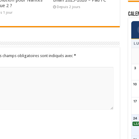
ue 2 ?
Depuis 2 jours
s 1 jour
Cale
LU
s champs obligatoires sont indiqués avec
*
3
10
17
24
L2J