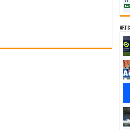
31
L2J
Artic