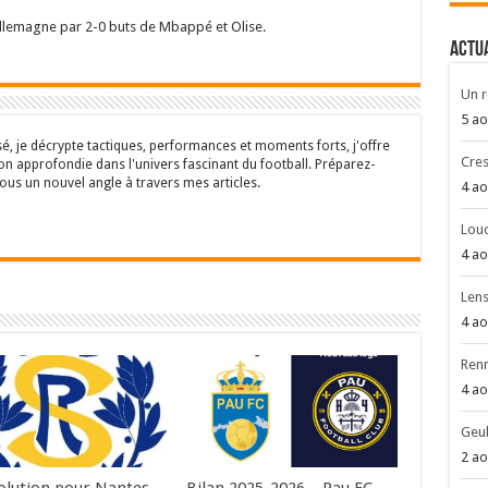
Allemagne par 2-0 buts de Mbappé et Olise.
ACTU
Un r
5 ao
sé, je décrypte tactiques, performances et moments forts, j'offre
Cres
n approfondie dans l'univers fascinant du football. Préparez-
ous un nouvel angle à travers mes articles.
4 ao
Louc
4 ao
Len
4 ao
Renn
4 ao
Geub
2 ao
olution pour Nantes
Bilan 2025-2026 – Pau FC