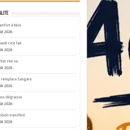
ALITE
enfort à Nice
ût 2026
well c’est fait
ût 2026
het s’en va
ût 2026
s remplace Sangare
ût 2026
es dégraisse
ût 2026
bels transféré
ût 2026