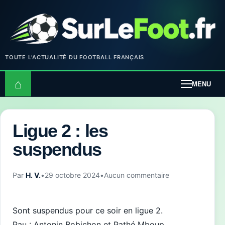
TOUTE L’ACTUALITÉ DU FOOTBALL FRANÇAIS
⌂
MENU
Ligue 2 : les
suspendus
Par
H. V.
•
29 octobre 2024
•
Aucun commentaire
Sont suspendus pour ce soir en ligue 2.
Pau : Antonin Bobichon et Pathé Mboup.