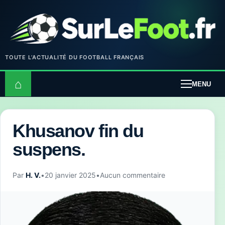
TOUTE L’ACTUALITÉ DU FOOTBALL FRANÇAIS
⌂
MENU
Khusanov fin du
suspens.
Par
H. V.
•
20 janvier 2025
•
Aucun commentaire