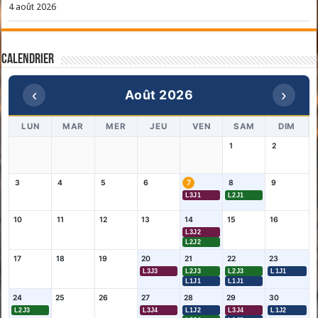
4 août 2026
Calendrier
‹
›
Août 2026
LUN
MAR
MER
JEU
VEN
SAM
DIM
1
2
3
4
5
6
7
8
9
L3J1
L2J1
10
11
12
13
14
15
16
L3J2
L2J2
17
18
19
20
21
22
23
L3J3
L2J3
L2J3
L1J1
L1J1
L1J1
24
25
26
27
28
29
30
L2J3
L3J4
L1J2
L3J4
L1J2