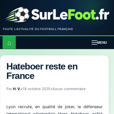
TOUTE L’ACTUALITÉ DU FOOTBALL FRANÇAIS
⌂
MENU
Hateboer reste en
France
Par
H. V.
•
18 octobre 2025
•
Aucun commentaire
Lyon recrute, en qualité de joker, le défenseur
international néerlandais Hans Hateboer, prêté