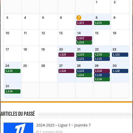
1
2
3
4
5
6
7
8
9
L3J1
L2J1
10
11
12
13
14
15
16
L3J2
L2J2
17
18
19
20
21
22
23
L3J3
L2J3
L2J3
L1J1
L1J1
L1J1
24
25
26
27
28
29
30
L2J3
L3J4
L1J2
L3J4
L1J2
L2J4
L1J2
L2J4
31
L2J4
Articles du passé
2024-2025 – Ligue 1 – Journée 7
7 octobre 2024